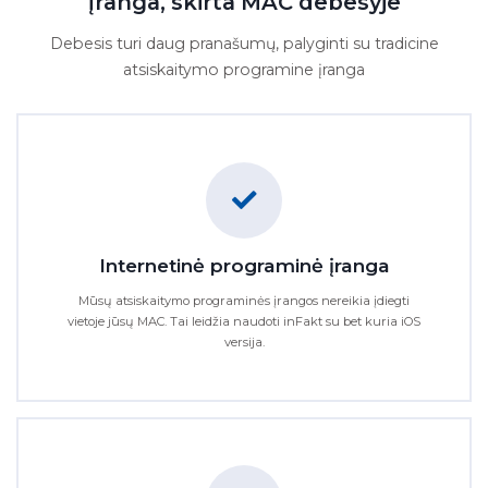
įranga, skirta MAC debesyje
Debesis turi daug pranašumų, palyginti su tradicine
atsiskaitymo programine įranga
Internetinė programinė įranga
Mūsų atsiskaitymo programinės įrangos nereikia įdiegti
vietoje jūsų MAC. Tai leidžia naudoti inFakt su bet kuria iOS
versija.