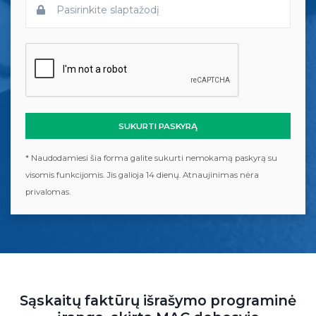
SUKURTI PASKYRĄ
* Naudodamiesi šia forma galite sukurti nemokamą paskyrą su
visomis funkcijomis. Jis galioja 14 dienų. Atnaujinimas nėra
privalomas.
Sąskaitų faktūrų išrašymo programinė