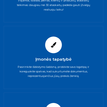
Pajamos, išlaidos, pelnas, klientų ir produktų ataskaitų
teikimas: daugiau nei 30 ataskaitų padeda gauti įžvalgų
realiuoju laiku!
Įmonės tapatybė
Pasirinkite išdėstymo šabloną, pridėkite savo logotipą ir
koreguokite spalvas, kad sukurtumėte dokumentus,
reprezentuojančius jūsų prekės ženklą.