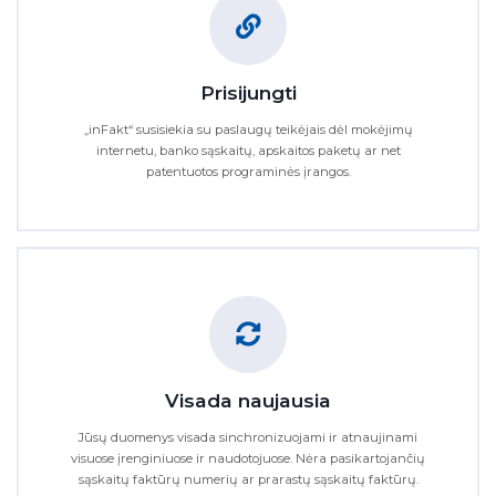
Prisijungti
„inFakt“ susisiekia su paslaugų teikėjais dėl mokėjimų
internetu, banko sąskaitų, apskaitos paketų ar net
patentuotos programinės įrangos.
Visada naujausia
Jūsų duomenys visada sinchronizuojami ir atnaujinami
visuose įrenginiuose ir naudotojuose. Nėra pasikartojančių
sąskaitų faktūrų numerių ar prarastų sąskaitų faktūrų.