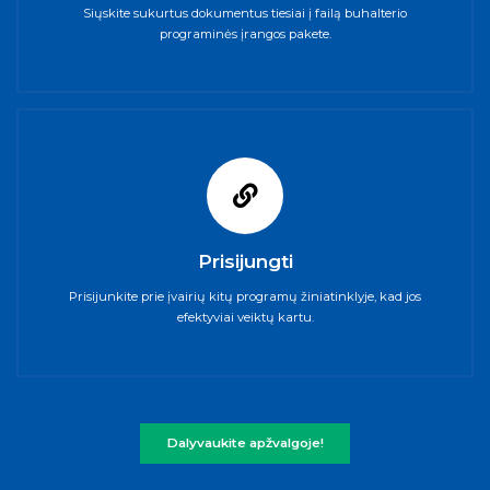
Siųskite sukurtus dokumentus tiesiai į failą buhalterio
programinės įrangos pakete.
Prisijungti
Prisijunkite prie įvairių kitų programų žiniatinklyje, kad jos
efektyviai veiktų kartu.
Dalyvaukite apžvalgoje!