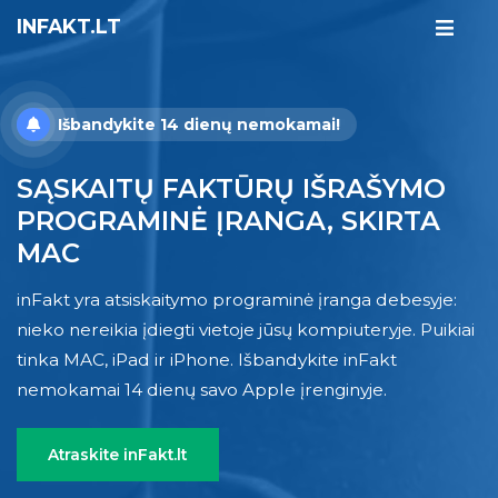
INFAKT.LT
Išbandykite 14 dienų nemokamai!
SĄSKAITŲ FAKTŪRŲ IŠRAŠYMO
PROGRAMINĖ ĮRANGA, SKIRTA
MAC
inFakt yra atsiskaitymo programinė įranga debesyje:
nieko nereikia įdiegti vietoje jūsų kompiuteryje. Puikiai
tinka MAC, iPad ir iPhone. Išbandykite inFakt
nemokamai 14 dienų savo Apple įrenginyje.
Atraskite inFakt.lt