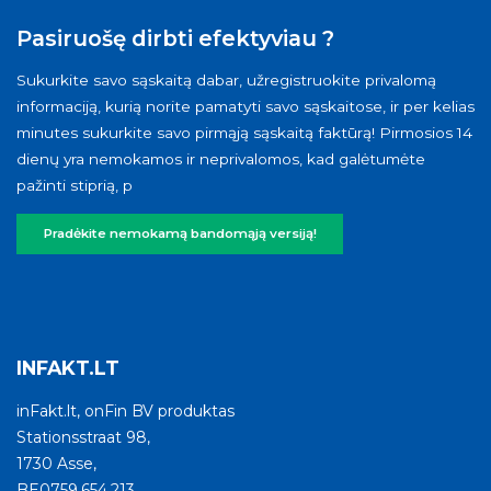
Pasiruošę dirbti efektyviau ?
Sukurkite savo sąskaitą dabar, užregistruokite privalomą
informaciją, kurią norite pamatyti savo sąskaitose, ir per kelias
minutes sukurkite savo pirmąją sąskaitą faktūrą! Pirmosios 14
dienų yra nemokamos ir neprivalomos, kad galėtumėte
pažinti stiprią, p
Pradėkite nemokamą bandomąją versiją!
INFAKT.LT
inFakt.lt, onFin BV produktas
Stationsstraat 98,
1730 Asse,
BE0759.654.213