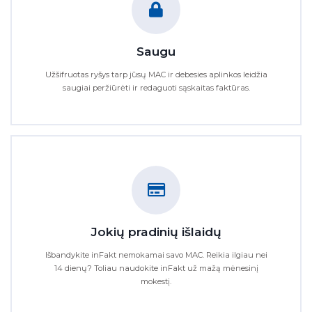
Saugu
Užšifruotas ryšys tarp jūsų MAC ir debesies aplinkos leidžia
saugiai peržiūrėti ir redaguoti sąskaitas faktūras.
Jokių pradinių išlaidų
Išbandykite inFakt nemokamai savo MAC. Reikia ilgiau nei
14 dienų? Toliau naudokite inFakt už mažą mėnesinį
mokestį.