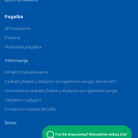
Pagalba
API kūrėjams
Parama
Nuotolinė pagalba
Informacija
inFakt.lt buhalteriams
Sąskaitų faktūrų išrašymo programinė įranga, skirta MAC
Nemokama sąskaitų faktūrų išrašymo programinė įranga
Taisyklės ir sąlygos
Privatumo sutartis (BDAR)
žinios
Turite klausimų? Klauskite mūsų čia!