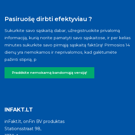
Pasiruošę dirbti efektyviau ?
Sukurkite savo sąskaitą dabar, užregistruokite privalomą
informaciją, kurią norite pamatyti savo sąskaitose, ir per kelias
minutes sukurkite savo pirmąją sąskaitą faktūrą! Pirmosios 14
dienų yra nemokamos ir neprivalomos, kad galėtumėte
pažinti stiprią, p
Pradėkite nemokamą bandomąją versiją!
INFAKT.LT
inFakt.lt, onFin BV produktas
Stationsstraat 98,