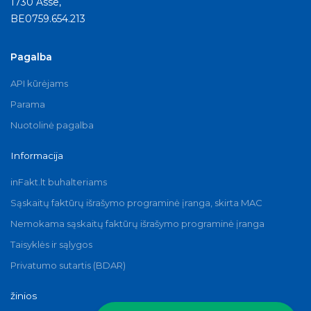
1730 Asse,
BE0759.654.213
Pagalba
API kūrėjams
Parama
Nuotolinė pagalba
Informacija
inFakt.lt buhalteriams
Sąskaitų faktūrų išrašymo programinė įranga, skirta MAC
Nemokama sąskaitų faktūrų išrašymo programinė įranga
Taisyklės ir sąlygos
Privatumo sutartis (BDAR)
žinios